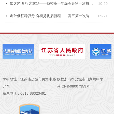
知之愈明 行之愈笃——我校高一年级召开第一次校际联考质量分析会
10-20
넷
击鼓催征稳驭舟 奋楫扬帆启新程——高三第一次阶段考试会议纪要
09-21
넷
学校地址：江苏省盐城市黄海中路
版权所有© 盐城市田家炳中学
64号
苏ICP备08007359号
联系电话：0515-88323491