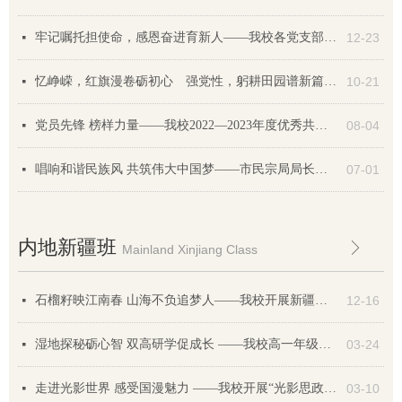
牢记嘱托担使命，感恩奋进育新人——我校各党支部深刻学习习近平总书记考察盐城重要指示精神
12-23
넷
忆峥嵘，红旗漫卷砺初心 强党性，躬耕田园谱新篇——我校党委开展主题党日实境活动
10-21
넷
党员先锋 榜样力量——我校2022—2023年度优秀共产党员风采展示
08-04
넷
唱响和谐民族风 共筑伟大中国梦——市民宗局局长黄斌一行调研我校新疆内高班
07-01
넷
内地新疆班
ꁕ
Mainland Xinjiang Class
石榴籽映江南春 山海不负追梦人——我校开展新疆班社会研学活动
12-16
넷
湿地探秘砺心智 双高研学促成长 ——我校高一年级新疆班学子开展湿地生态研学之旅
03-24
넷
走进光影世界 感受国漫魅力 ——我校开展“光影思政课”主题活动
03-10
넷