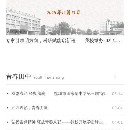
专家引领明方向，科研赋能启新程——我校举办2025年
省、市级教育科学规划课题评审活动
青春田中
ꁕ
Youth Tianzhong
戏剧流韵 经典我演 ——盐城市田家炳中学第三届“朝阳”话剧节圆满落幕
05-14
넷
五四表彰，青春力量
05-04
넷
弘扬雷锋精神 绽放青春风彩 ——我校开展学雷锋志愿服务进社区活动
04-01
넷