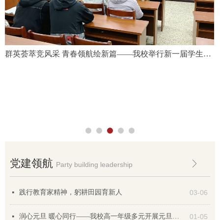
仪
访
群英荟萃竞风采 青春领航绘新篇——我校举行新一届学生会
干部竞选
党建领航
ꁕ
Party building leadership
践行教育家精神，躬耕田园育新人
03-06
넷
润心元旦 暖心同行——我校高一年级多元开展元旦家访活动
01-05
넷