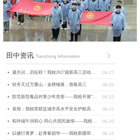
田中资讯
ꁕ
Tianzhong Information
凝共识，启征程！我校2027届新高三启动仪式暨全体教师备考大会圆满举行
06-27
넷
轻舟又过万重山：金榜铺展，致敬高三
06-25
넷
防范新型毒品对青少年危害——我校开展“禁毒”主题宣传工作
06-22
넷
喜报：我校荣获盐城市高水平安全护航高质量发展先进集体
06-21
넷
粽吟端午润初心 同心共筑民族情——我校开展2026年新疆班学生端午主题游园会
06-20
넷
以健行逐梦，赴青春韶华——我校新疆班体育社团特色运动纪实
06-15
넷