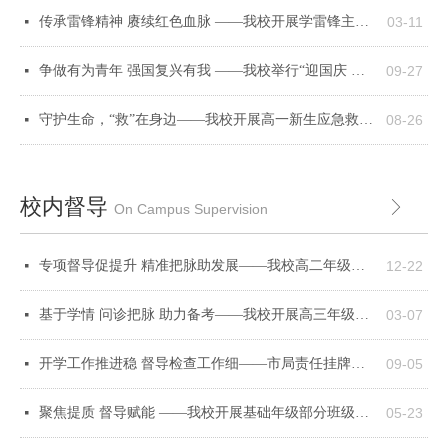
传承雷锋精神 赓续红色血脉 ——我校开展学雷锋主题教育实践活动
03-11
넷
争做有为青年 强国复兴有我 ——我校举行“迎国庆 向国旗宣誓”活动
09-27
넷
守护生命，“救”在身边——我校开展高一新生应急救护知识培训
08-26
넷
校内督导
ꁕ
On Campus Supervision
专项督导促提升 精准把脉助发展——我校高二年级学测科目专项督导工作顺利结束
12-22
넷
基于学情 问诊把脉 助力备考——我校开展高三年级二轮复习专项督导活动
03-07
넷
开学工作推进稳 督导检查工作细——市局责任挂牌督学来我校检查开学工作
09-05
넷
聚焦提质 督导赋能 ——我校开展基础年级部分班级和学科随机督导工作
05-23
넷