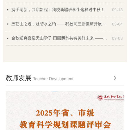
携手纳新，共启新程〡我校新疆班学生这样过中秋！
09-18
넷
应苍山之邀，赴碧水之约 ——我校高三新疆班开展社会研学活动
09-04
넷
金秋送爽喜迎天山学子 田园飘韵共铸美好未来 ——我校召开2024/2025学年秋学期新疆班学生大会
09-03
넷
教师发展
ꁕ
Teacher Development