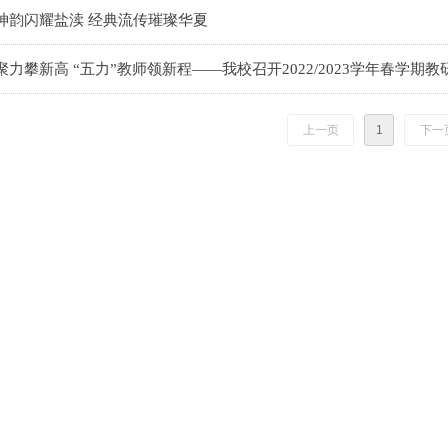
神韵闪耀盐渎 经典流传璀璨华夏
聚力攀新高 “五力”教师领新程——我校召开2022/2023学年春学期
上一页
1
下一