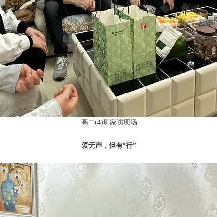
高二(4)班家访现场
爱无声，但有“行”