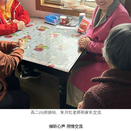
高二(6)班姬钰、朱月红老师和家长交流
倾听心声 用情交流