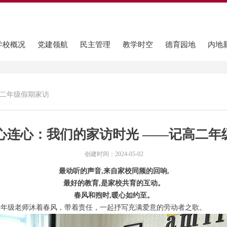
学校概况
党建领航
民主管理
教学时空
德育园地
内地
高二年级假期家访
心连心：我们的家访时光 ——记高二年
创建时间：
2024-05-02
最动听的声音,来自家校同频的回响,
最好的教育,是家校共育的互动。
春风和煦时,暖心如约至。
二年级老师沐着春风，带着责任，一起抒写充满爱意的劳动者之歌。