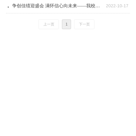
뀧
争创佳绩迎盛会 满怀信心向未来——我校党委组织党员、教职工、学生收听收看党的二十大开幕式
2022-10-17
上一页
1
下一页